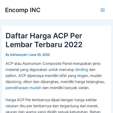
Skip
Encomp INC
to
Main
content
Men
Daftar Harga ACP Per
Lembar Terbaru 2022
By
Adriansyah
/
June 25, 2022
ACP atau Alumunium Composite Panel merupakan jenis
material yang digunakan untuk menutup
dinding
dan
plafon. ACP dipercaya memiliki sifat yang ringan, mudah
dipotong, dibor dan dipangkas, memiliki harga terjangkau,
pemeliharaan mudah
dan memiliki banyak varian.
Harga ACP Per lembarnya dijual dengan harga sektiar
ratusan ribu per lembarnya dan tergantung dari merek,
ukuran dan warna yang dipilih sesuai kebutuhan. Bahan