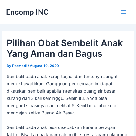
Skip
Encomp INC
to
Main
content
Men
Pilihan Obat Sembelit Anak
Yang Aman dan Bagus
By
Permadi
/
August 10, 2020
Sembelit pada anak kerap terjadi dan tentunya sangat
mengkhawatirkan. Gangguan pencernaan ini dapat
dikatakan sembelit apabila intensitas buang air besar
kurang dari 3 kali seminggu. Selain itu, Anda bisa
mengantisipasinya dari melihat Si Kecil berusaha keras
mengejan ketika Buang Air Besar.
Sembelit pada anak bisa disebabkan karena beragam
faktor. Bisa karena kurang air putih, stress, jarang olahraga,