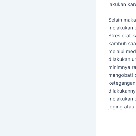
lakukan kar
Selain mak
melakukan o
Stres erat 
kambuh saat
melalui med
dilakukan u
minimnya ra
mengobati p
ketegangan 
dilakukanny
melakukan o
joging atau