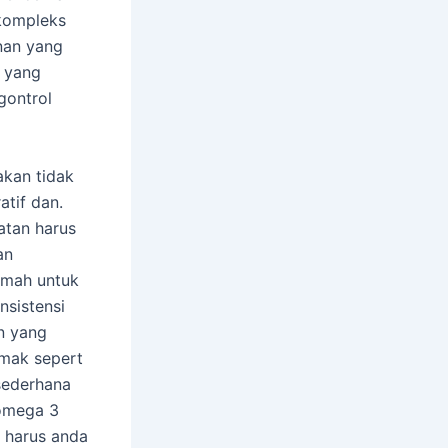
kompleks
nan yang
n yang
gontrol
akan tidak
atif dan.
atan harus
an
umah untuk
sistensi
n yang
emak sepert
sederhana
 omega 3
 harus anda