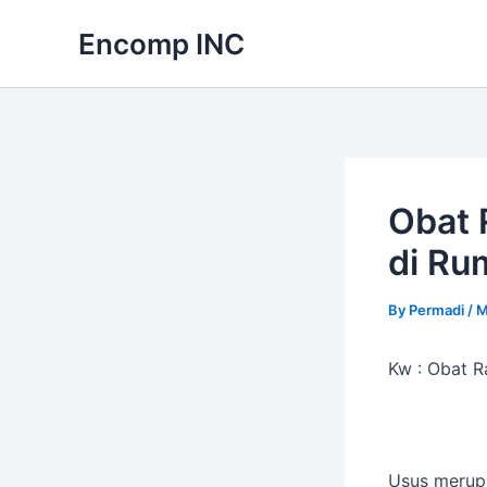
Skip
Encomp INC
to
content
Obat 
di Ru
By
Permadi
/
M
Kw : Obat 
Usus merup