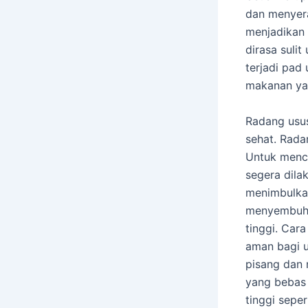
dan menyer
menjadikan 
dirasa suli
terjadi pad
makanan ya
Radang usus
sehat. Radan
Untuk menc
segera dila
menimbulkan
menyembuhk
tinggi. Car
aman bagi 
pisang dan 
yang bebas 
tinggi sepe