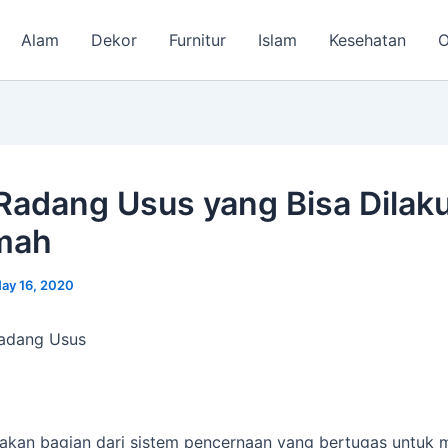
Alam
Dekor
Furnitur
Islam
Kesehatan
O
Radang Usus yang Bisa Dilak
mah
ay 16, 2020
Radang Usus
akan bagian dari sistem pencernaan yang bertugas untuk 