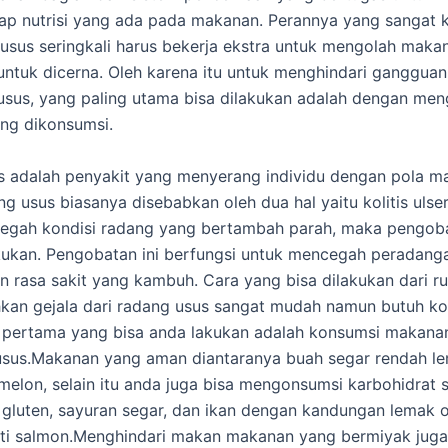
ap nutrisi yang ada pada makanan. Perannya yang sangat 
usus seringkali harus bekerja ekstra untuk mengolah maka
t untuk dicerna. Oleh karena itu untuk menghindari ganggua
 usus, yang paling utama bisa dilakukan adalah dengan men
ng dikonsumsi.
 adalah penyakit yang menyerang individu dengan pola m
g usus biasanya disebabkan oleh dua hal yaitu kolitis ulser
egah kondisi radang yang bertambah parah, maka pengob
kukan. Pengobatan ini berfungsi untuk mencegah peradang
 rasa sakit yang kambuh. Cara yang bisa dilakukan dari r
an gejala dari radang usus sangat mudah namun butuh kon
a pertama yang bisa anda lakukan adalah konsumsi makana
usus.Makanan yang aman diantaranya buah segar rendah l
melon, selain itu anda juga bisa mengonsumsi karbohidrat 
gluten, sayuran segar, dan ikan dengan kandungan lemak
rti salmon.Menghindari makan makanan yang bermiyak juga