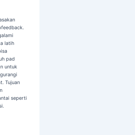
asakan
ofeedback.
galami
a latih
bisa
uh pad
an untuk
ngurangi
t. Tujuan
in
ntai seperti
i.